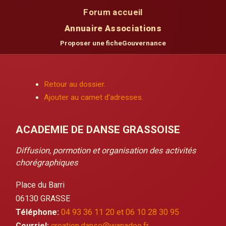
Forum accueil
Annuaire Associations
Proposer une fiche
Gouvernance
Retour au dossier.
Ajouter au carnet d'adresses.
ACADEMIE DE DANSE GRASSOISE
Diffusion, pormotion et organisation des activités
chorégraphiques
Place du Barri
06130 GRASSE
Téléphone:
04 93 36 11 20 et 06 10 28 30 95
Courriel:
creation.danse@wanadoo.fr