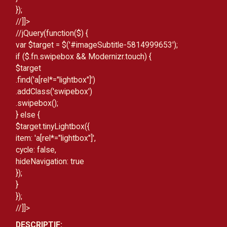
});
//]]>
//
jQuery(function($) {
var $target = $('#imageSubtitle-5814999653');
if ($.fn.swipebox && Modernizr.touch) {
$target
.find('a[rel*="lightbox"]')
.addClass('swipebox')
.swipebox();
} else {
$target.tinyLightbox({
item: 'a[rel*="lightbox"]',
cycle: false,
hideNavigation: true
});
}
});
//]]>
DESCRIPTIF: