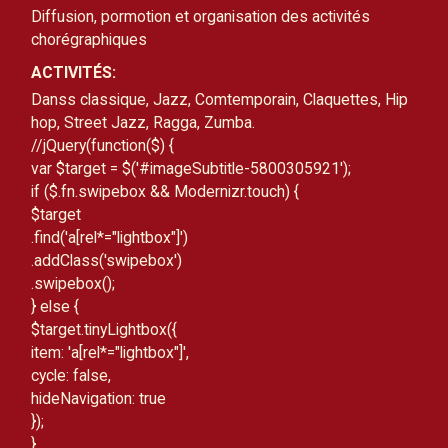
Diffusion, pormotion et organisation des activités 
chorégraphiques
ACTIVITÉS:
Danss classique, Jazz, Comtemporain, Claquettes, Hip 
hop, Street Jazz, Ragga, Zumba.
//
jQuery(function($) {
var $target = $('#imageSubtitle-5800305921');
if ($.fn.swipebox && Modernizr.touch) {
$target
.find('a[rel*="lightbox"]')
.addClass('swipebox')
.swipebox();
} else {
$target.tinyLightbox({
item: 'a[rel*="lightbox"]',
cycle: false,
hideNavigation: true
});
}