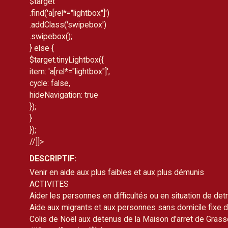
$target
.find('a[rel*="lightbox"]')
.addClass('swipebox')
.swipebox();
} else {
$target.tinyLightbox({
item: 'a[rel*="lightbox"]',
cycle: false,
hideNavigation: true
});
}
});
//]]>
DESCRIPTIF:
Venir en aide aux plus faibles et aux plus démunis
ACTIVITES
Aider les personnes en difficultés ou en situation de d
Aide aux migrants et aux personnes sans domicile fixe 
Colis de Noël aux detenus de la Maison d'arret de Grass