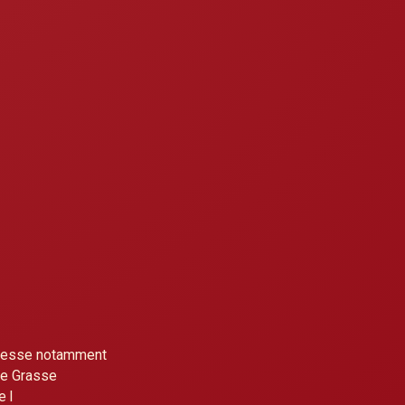
etresse notamment
de Grasse
e l