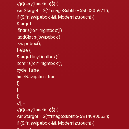
//
jQuery(function($) {
var $target = $('#imageSubtitle-5800305921');
if ($.fn.swipebox && Modernizr.touch) {
$target
.find('a[rel*="lightbox"]')
.addClass('swipebox')
.swipebox();
} else {
$target.tinyLightbox({
item: 'a[rel*="lightbox"]',
cycle: false,
hideNavigation: true
});
}
});
//]]>
//
jQuery(function($) {
var $target = $('#imageSubtitle-5814999653');
if ($.fn.swipebox && Modernizr.touch) {