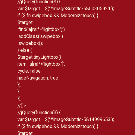
//
jQuery(function($) {
var $target = $('#imageSubtitle-5800305921');
if ($.fn.swipebox && Modernizr.touch) {
$target
.find('a[rel*="lightbox"]')
.addClass('swipebox')
.swipebox();
} else {
$target.tinyLightbox({
item: 'a[rel*="lightbox"]',
cycle: false,
hideNavigation: true
});
}
});
//]]>
//
jQuery(function($) {
var $target = $('#imageSubtitle-5814999653');
if ($.fn.swipebox && Modernizr.touch) {
$target