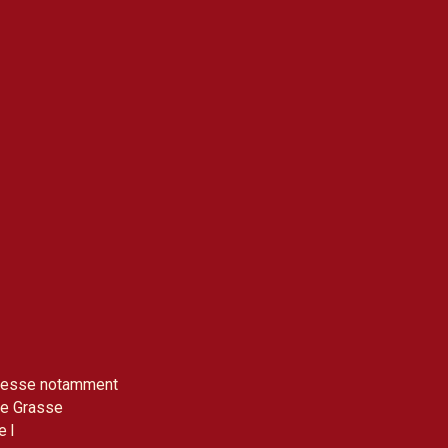
etresse notamment
de Grasse
e l