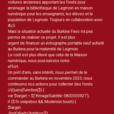
voitures anciennes apportant les fonds pour
aménager la bibliothèque de Legmoin en maison 
numérique pour les enseignants, les élèves et la 
population de Legmoin. Toujours en collaboration avec 
ALG
Mais la situation actuelle du Burkina Faso n’a pas 
permis de réaliser ce projet. Il est plus
urgent de financer un échographe portable neuf acheté 
au Burkina pour la maternité de Legmoin.
Le coût est plus élevé que celui de la Maison 
numérique, nous poursuivons notre
effort.
Un prêt d’ami, sans intérêt, nous permet de le 
commander au Burkina en novembre 2023, nous
continuons nos actions pour collecter des fonds.
//
jQuery(function($) {
var $target = $('#imageSubtitle-5800305921');
if ($.fn.swipebox && Modernizr.touch) {
$target
.find('a[rel*="lightbox"]')