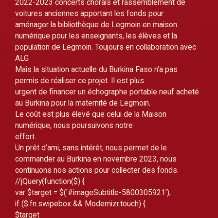
2022-2023 concerts chorals et rassemblement de 
voitures anciennes apportant les fonds pour
aménager la bibliothèque de Legmoin en maison 
numérique pour les enseignants, les élèves et la 
population de Legmoin. Toujours en collaboration avec 
ALG
Mais la situation actuelle du Burkina Faso n’a pas 
permis de réaliser ce projet. Il est plus
urgent de financer un échographe portable neuf acheté 
au Burkina pour la maternité de Legmoin.
Le coût est plus élevé que celui de la Maison 
numérique, nous poursuivons notre
effort.
Un prêt d’ami, sans intérêt, nous permet de le 
commander au Burkina en novembre 2023, nous
continuons nos actions pour collecter des fonds.
//
jQuery(function($) {
var $target = $('#imageSubtitle-5800305921');
if ($.fn.swipebox && Modernizr.touch) {
$target