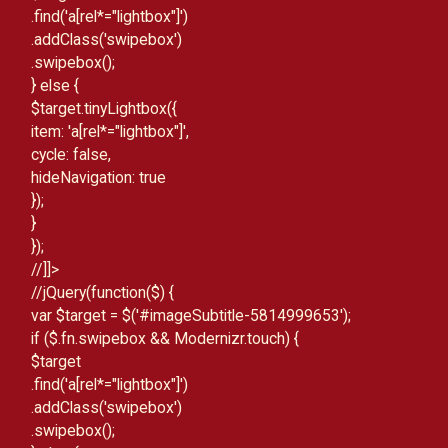
.find('a[rel*="lightbox"]')
.addClass('swipebox')
.swipebox();
} else {
$target.tinyLightbox({
item: 'a[rel*="lightbox"]',
cycle: false,
hideNavigation: true
});
}
});
//]]>
//
jQuery(function($) {
var $target = $('#imageSubtitle-5814999653');
if ($.fn.swipebox && Modernizr.touch) {
$target
.find('a[rel*="lightbox"]')
.addClass('swipebox')
.swipebox();