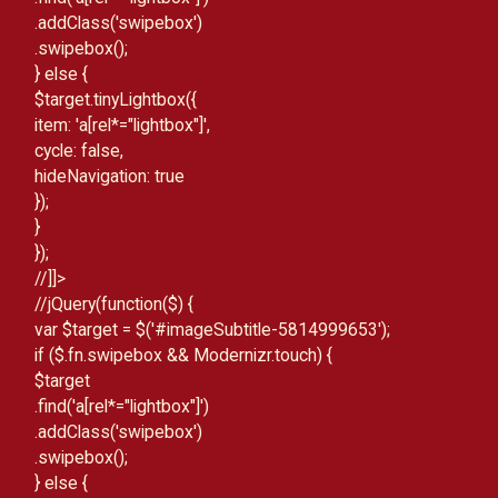
.addClass('swipebox')
.swipebox();
} else {
$target.tinyLightbox({
item: 'a[rel*="lightbox"]',
cycle: false,
hideNavigation: true
});
}
});
//]]>
//
jQuery(function($) {
var $target = $('#imageSubtitle-5814999653');
if ($.fn.swipebox && Modernizr.touch) {
$target
.find('a[rel*="lightbox"]')
.addClass('swipebox')
.swipebox();
} else {