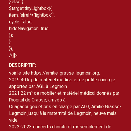
} else {
$target.tinyLightbox({
item: 'a[rel*="lightbox"]',
cycle: false,
hideNavigation: true
});
}
});
//]]>
DESCRIPTIF:
voir le site https://amitie-grasse-legmoin.org.
2019 40 kg de matériel médical et de petite chirurgie 
apportés par AGL à Legmoin
2021 22 m³ de mobilier et matériel médical donnés par 
l’hôpital de Grasse, arrivés à
Ouagadougou et pris en charge par ALG, Amitié Grasse-
Legmoin jusqu’à la maternité de Legmoin, neuve mais 
vide.
2022-2023 concerts chorals et rassemblement de 