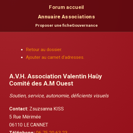
Forum accueil
Annuaire Associations
Proposer une fiche
Gouvernance
Retour au dossier.
Ajouter au carnet d'adresses.
A.V.H. Association Valentin Haûy
Comité des A.M Ouest
Soutien, service, autonomie, déficients visuels
Contact:
Zsuzsanna KISS
5 Rue Mérimée
06110 LE CANNET
Téléphone:
06 75 20 63 23