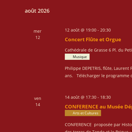
r
l
m
c
août 2026
e
o
h
c
t
e
t
-
12 août @ 19:00
-
20:30
mer
e
i
c
12
Concert Flûte et Orgue
o
t
l
n
n
Cathédrale de Grasse
6 Pl. du Pet
é
n
a
Musique
.
e
v
R
Philippe DEPETRIS, flûte, Laurent F
z
e
i
ans. Télécharger le programme 
u
c
g
n
h
a
e
e
14 août @ 17:30
-
18:30
t
ven
d
r
14
a
CONFERENCE au Musée Dépa
i
c
t
Arts et Cultures
o
h
e
n
e
CONFERENCE proposée par Histoir
.
r
des terres de Tende et le Brigue