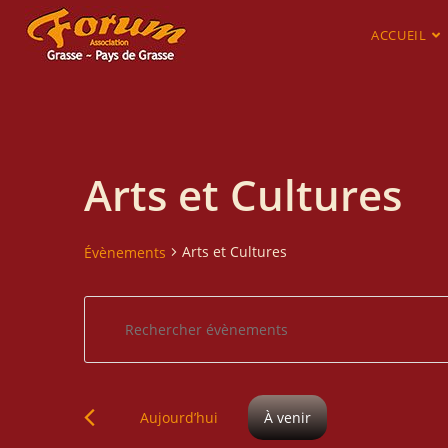
ACCUEIL
Arts et Cultures
Arts et Cultures
Évènements
R
S
e
a
c
i
h
s
S
e
Aujourd’hui
À venir
i
é
r