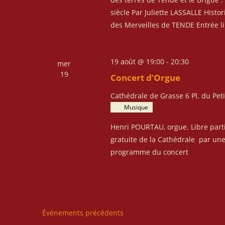
d
É
e
siècle Par Juliette LASSALLE His
v
des Merveilles de TENDE Entrée lib
v
è
u
n
e
19 août @ 19:00
-
20:30
e
mer
s
19
m
Concert d’Orgue
É
e
Cathédrale de Grasse
6 Pl. du Pet
v
n
Musique
è
t
n
s
Henri POURTAU, orgue. Libre partic
p
e
gratuite de la Cathédrale par une 
a
programme du concert
m
r
e
m
n
o
t
t
s
-
Évènements
précédents