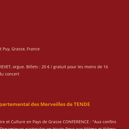
it Puy, Grasse, France
IEVET, orgue. Billets : 20 € / gratuit pour les moins de 16
du concert
rtemental des Merveilles de TENDE
e et Culture en Pays de Grasse CONFERENCE : "Aux confins
 : Dynamiques pastorales en Haute Roya aux XIIème et XVème