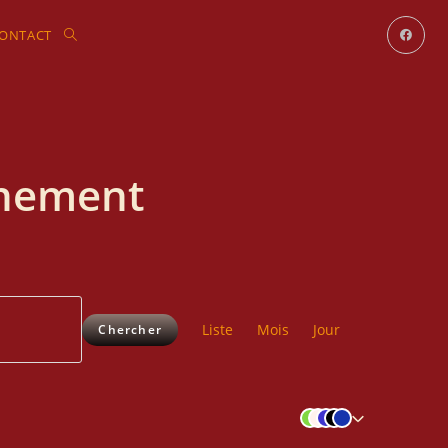
ONTACT
nnement
N
Liste
Mois
a
Jour
Chercher
v
i
g
a