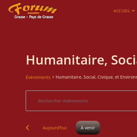
ACCUEIL
Humanitaire, Soci
Humanitaire, Social, Civique, et Envir
Évènements
R
S
e
a
c
i
h
s
S
e
Aujourd’hui
À venir
i
é
r