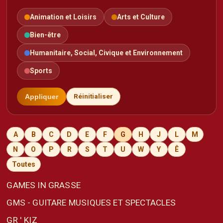
Animation et Loisirs
Arts et Culture
Bien-être
Humanitaire, Social, Civique et Environnement
Sports
Appliquer
Réinitialiser
A
B
C
D
E
F
G
H
J
L
M
N
O
P
R
S
T
U
W
Y
Ê
Toutes
GAMES IN GRASSE
GMS - GUITARE MUSIQUES ET SPECTACLES
GR ' KIZ