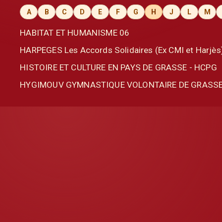
A
B
C
D
E
F
G
H
J
L
M
HABITAT ET HUMANISME 06
HARPEGES Les Accords Solidaires (Ex CMI et Harjès
HISTOIRE ET CULTURE EN PAYS DE GRASSE - HCPG
HYGIMOUV GYMNASTIQUE VOLONTAIRE DE GRASS