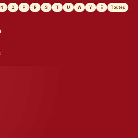
N
O
P
R
S
T
U
W
Y
Ê
Toutes
)
E