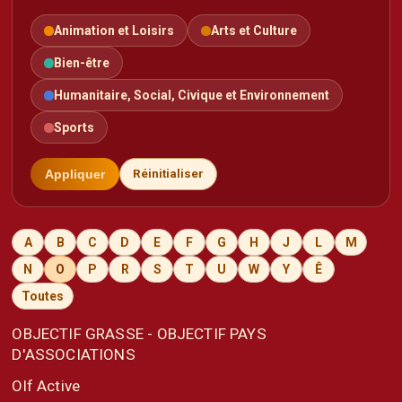
Animation et Loisirs
Arts et Culture
Bien-être
Humanitaire, Social, Civique et Environnement
Sports
Appliquer
Réinitialiser
A
B
C
D
E
F
G
H
J
L
M
N
O
P
R
S
T
U
W
Y
Ê
Toutes
OBJECTIF GRASSE - OBJECTIF PAYS
D'ASSOCIATIONS
Olf Active