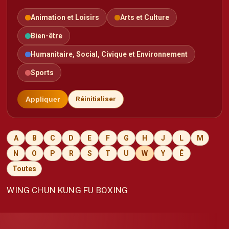
Animation et Loisirs
Arts et Culture
Bien-être
Humanitaire, Social, Civique et Environnement
Sports
Appliquer
Réinitialiser
A
B
C
D
E
F
G
H
J
L
M
N
O
P
R
S
T
U
W
Y
Ê
Toutes
WING CHUN KUNG FU BOXING